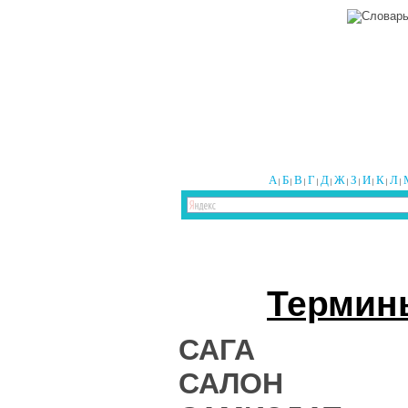
А
Б
В
Г
Д
Ж
З
И
К
Л
|
|
|
|
|
|
|
|
|
|
Термины
САГА
САЛОН